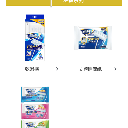
乾濕拖
立體除塵紙