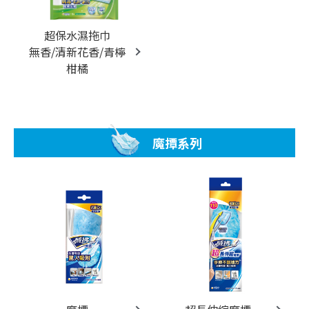
超保水濕拖巾
無香/清新花香/青檸
柑橘
魔撢系列