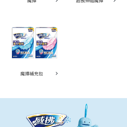
魔撢
超長伸縮魔撢
魔撢補充包